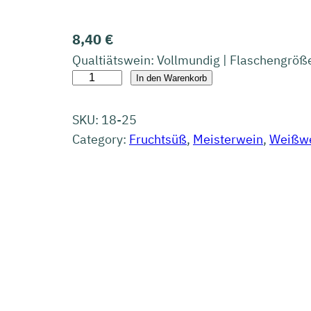
8,40
€
Qualtiätswein: Vollmundig | Flaschengröß
2
In den Warenkorb
0
2
SKU:
18-25
5
Category:
Fruchtsüß
, 
Meisterwein
, 
Weißw
G
a
u
m
e
n
s
p